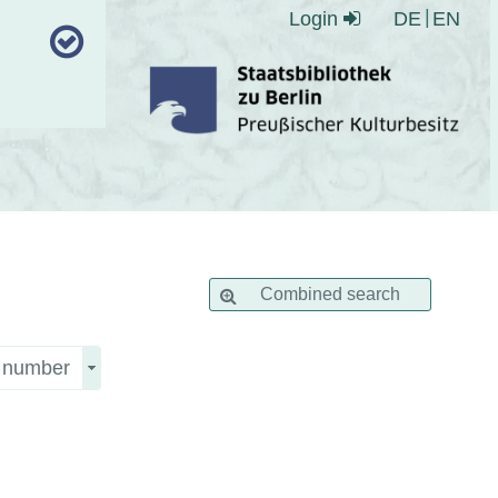
Login
DE
EN
Combined search
n number